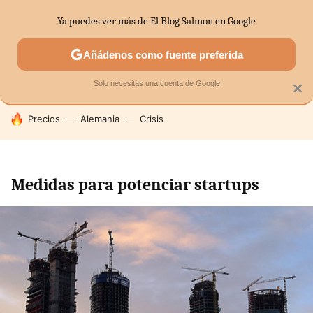
Ya puedes ver más de El Blog Salmon en Google
SECTORES
ECONOMÍA DOMÉSTICA
MERCADOS FINANC
Añádenos como fuente preferida
Solo necesitas una cuenta de Google
×
HOY SE HABLA DE
Precios
Alemania
Crisis
Medidas para potenciar startups