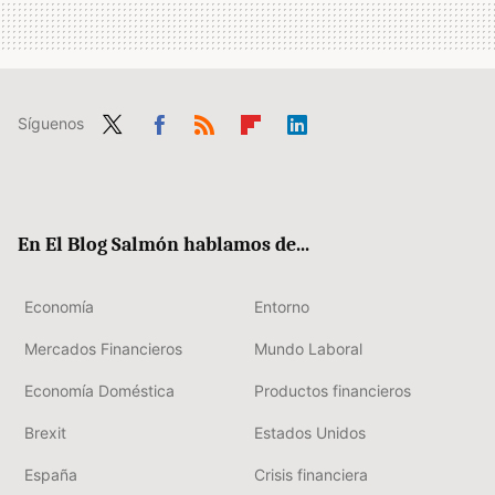
Síguenos
Twit
Fac
RSS
Flip
Link
ter
ebo
boa
edIn
ok
rd
En El Blog Salmón hablamos de...
Economía
Entorno
Mercados Financieros
Mundo Laboral
Economía Doméstica
Productos financieros
Brexit
Estados Unidos
España
Crisis financiera