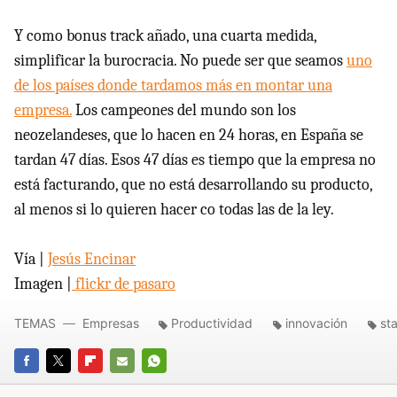
Y como bonus track añado, una cuarta medida,
simplificar la burocracia. No puede ser que seamos
uno
de los países donde tardamos más en montar una
empresa.
Los campeones del mundo son los
neozelandeses, que lo hacen en 24 horas, en España se
tardan 47 días. Esos 47 días es tiempo que la empresa no
está facturando, que no está desarrollando su producto,
al menos si lo quieren hacer co todas las de la ley.
Vía |
Jesús Encinar
Imagen |
flickr de pasaro
TEMAS
Empresas
Productividad
innovación
st
FACEBOOK
TWITTER
FLIPBOARD
E-
WHATSAPP