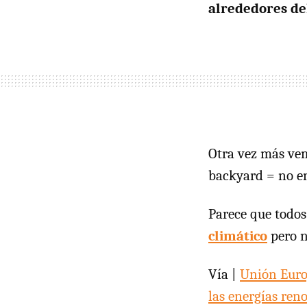
alrededores de
Otra vez más v
backyard = no en
Parece que todo
climático
pero n
Vía |
Unión Eur
las energías ren