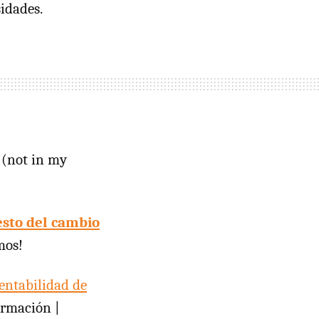
idades.
(not in my
esto del cambio
mos!
rentabilidad de
rmación |