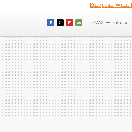
European Wind E
TEMAS
Entorno
FACEBOOK
TWITTER
FLIPBOARD
E-
MAIL