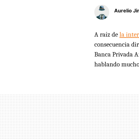
Aurelio J
A raíz de
la inte
consecuencia dir
Banca Privada An
hablando mucho