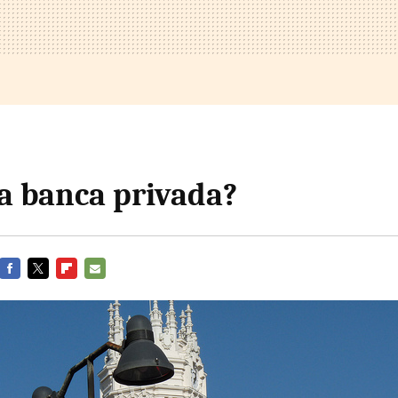
la banca privada?
FACEBOOK
TWITTER
FLIPBOARD
E-
MAIL