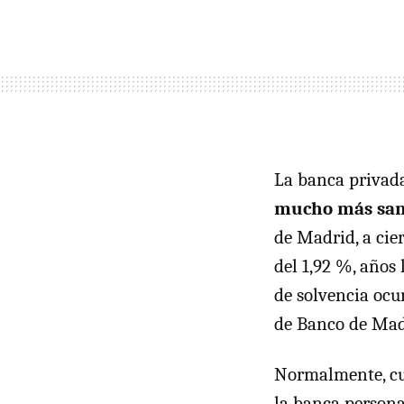
La banca privada
mucho más sane
de Madrid, a cier
del 1,92 %, años 
de solvencia ocur
de Banco de Madr
Normalmente, cu
la banca persona