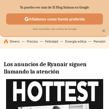
Ya puedes ver más de El Blog Salmon en Google
SECTORES
ECONOMÍA DOMÉSTICA
MERCADOS FINANC
Añádenos como fuente preferida
Solo necesitas una cuenta de Google
×
HOY SE HABLA DE
Dinero
Precios
Felicidad
Energía eólica
Pensión
Los anuncios de Ryanair siguen
llamando la atención