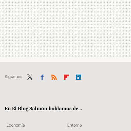
Síguenos
Twit
Fac
RSS
Flip
Link
ter
ebo
boa
edIn
ok
rd
En El Blog Salmón hablamos de...
Economía
Entorno