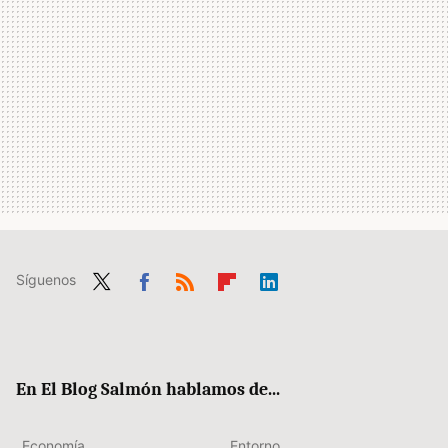
Síguenos
Twit
Fac
RSS
Flip
Link
ter
ebo
boa
edIn
ok
rd
En El Blog Salmón hablamos de...
Economía
Entorno