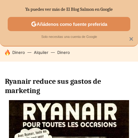
Ya puedes ver más de El Blog Salmon en Google
SECTORES
ECONOMÍA DOMÉSTICA
MERCADOS FINANC
Añádenos como fuente preferida
Solo necesitas una cuenta de Google
×
HOY SE HABLA DE
Dinero
Alquiler
Dinero
Ryanair reduce sus gastos de
marketing