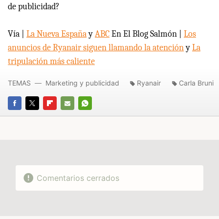
de publicidad?
Vía |
La Nueva España
y
ABC
En El Blog Salmón |
Los
anuncios de Ryanair siguen llamando la atención
y
La
tripulación más caliente
TEMAS
Marketing y publicidad
Ryanair
Carla Bruni
FACEBOOK
TWITTER
FLIPBOARD
E-
WHATSAPP
MAIL
Comentarios cerrados