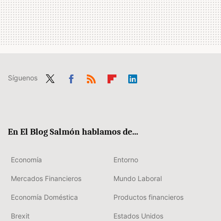
Síguenos
Twit
Fac
RSS
Flip
Link
ter
ebo
boa
edIn
ok
rd
En El Blog Salmón hablamos de...
Economía
Entorno
Mercados Financieros
Mundo Laboral
Economía Doméstica
Productos financieros
Brexit
Estados Unidos