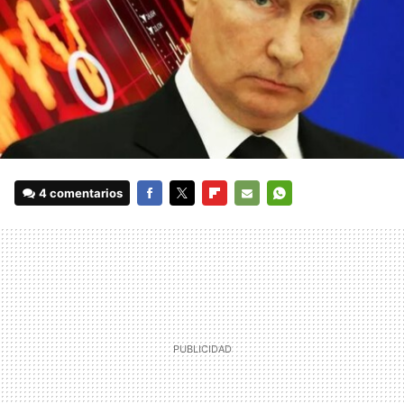
4 comentarios
FACEBOOK
TWITTER
FLIPBOARD
E-
WHATSAPP
MAIL