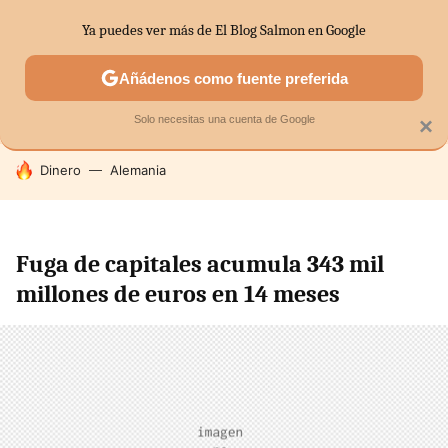
Ya puedes ver más de El Blog Salmon en Google
SECTORES
ECONOMÍA DOMÉSTICA
MERCADOS FINANC
Añádenos como fuente preferida
Solo necesitas una cuenta de Google
×
HOY SE HABLA DE
Dinero
Alemania
Fuga de capitales acumula 343 mil
millones de euros en 14 meses