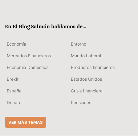
Twit
Fac
RSS
Flip
Link
ter
ebo
boa
edIn
ok
rd
En El Blog Salmón hablamos de...
Economía
Entorno
Mercados Financieros
Mundo Laboral
Economía Doméstica
Productos financieros
Brexit
Estados Unidos
España
Crisis financiera
Deuda
Pensiones
VER MÁS TEMAS