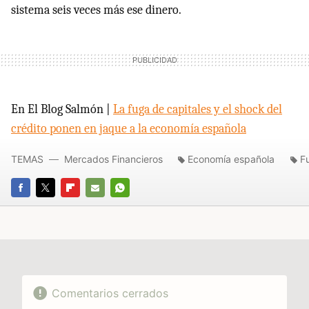
sistema seis veces más ese dinero.
En El Blog Salmón |
La fuga de capitales y el shock del
crédito ponen en jaque a la economía española
TEMAS
Mercados Financieros
Economía española
F
FACEBOOK
TWITTER
FLIPBOARD
E-
WHATSAPP
MAIL
Comentarios cerrados