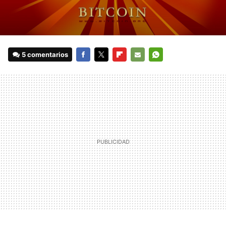
5 comentarios
FACEBOOK
TWITTER
FLIPBOARD
E-
WHATSAPP
MAIL