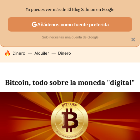
Ya puedes ver más de El Blog Salmon en Google
SECTORES
ECONOMÍA DOMÉSTICA
MERCADOS FINANC
Añádenos como fuente preferida
Solo necesitas una cuenta de Google
×
HOY SE HABLA DE
Dinero
Alquiler
Dinero
Bitcoin, todo sobre la moneda "digital"