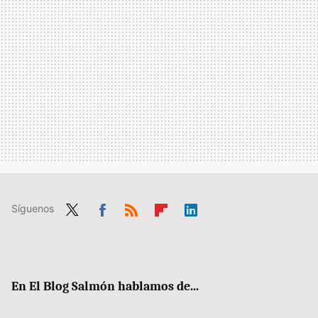
Síguenos
Twit
Fac
RSS
Flip
Link
ter
ebo
boa
edIn
ok
rd
En El Blog Salmón hablamos de...