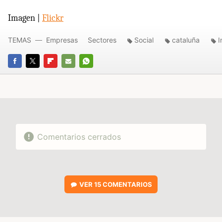
Imagen |
Flickr
TEMAS
Empresas
Sectores
Social
cataluña
I
FACEBOOK
TWITTER
FLIPBOARD
E-
WHATSAPP
MAIL
Comentarios cerrados
VER
15 COMENTARIOS