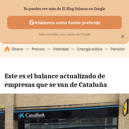
Ya puedes ver más de El Blog Salmon en Google
SECTORES
ECONOMÍA DOMÉSTICA
MERCADOS FINANC
Añádenos como fuente preferida
Solo necesitas una cuenta de Google
×
HOY SE HABLA DE
Dinero
Precios
Felicidad
Energía eólica
Pensión
Este es el balance actualizado de
empresas que se van de Cataluña