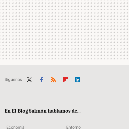
Síguenos
Twit
Fac
RSS
Flip
Link
ter
ebo
boa
edIn
ok
rd
En El Blog Salmón hablamos de...
Economía
Entorno