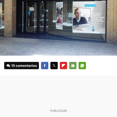
15 comentarios
FACEBOOK
TWITTER
FLIPBOARD
E-
WHATSAPP
MAIL