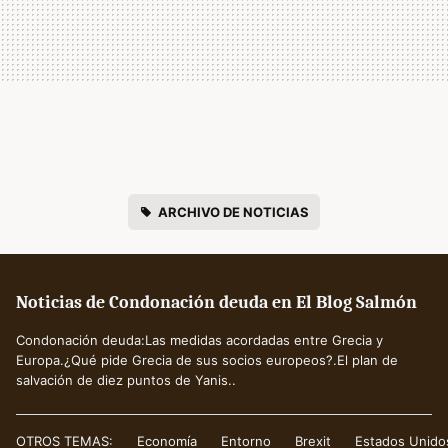
ARCHIVO DE NOTICIAS
Noticias de Condonación deuda en El Blog Salmón
Condonación deuda:Las medidas acordadas entre Grecia y
Europa.¿Qué pide Grecia de sus socios europeos?.El plan de
salvación de diez puntos de Yanis..
OTROS TEMAS:
Economía
Entorno
Brexit
Estados Unido