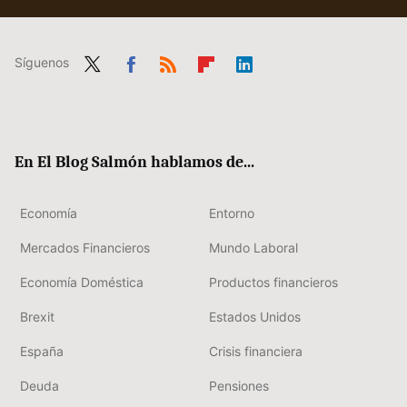
Síguenos
Twit
Fac
RSS
Flip
Link
ter
ebo
boa
edIn
ok
rd
En El Blog Salmón hablamos de...
Economía
Entorno
Mercados Financieros
Mundo Laboral
Economía Doméstica
Productos financieros
Brexit
Estados Unidos
España
Crisis financiera
Deuda
Pensiones