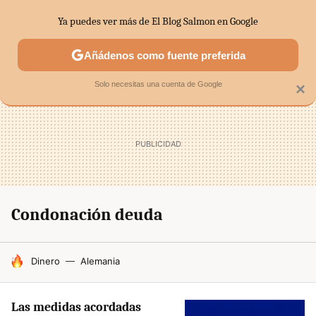
Ya puedes ver más de El Blog Salmon en Google
SECTORES
ECONOMÍA DOMÉSTICA
MERCADOS FINANC
Añádenos como fuente preferida
Solo necesitas una cuenta de Google
×
Condonación deuda
HOY SE HABLA DE
Dinero
Alemania
Las medidas acordadas