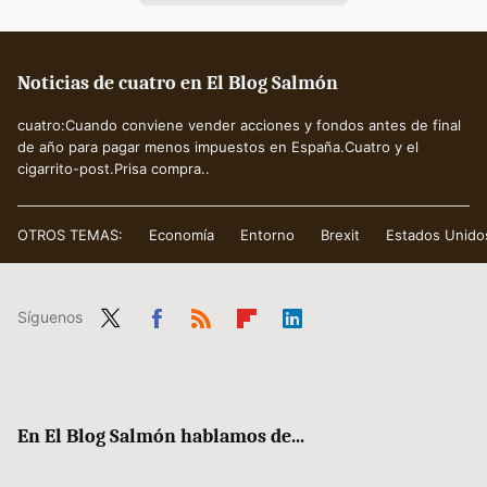
Noticias de cuatro en El Blog Salmón
cuatro:Cuando conviene vender acciones y fondos antes de final
de año para pagar menos impuestos en España.Cuatro y el
cigarrito-post.Prisa compra..
OTROS TEMAS:
Economía
Entorno
Brexit
Estados Unido
Síguenos
Twit
Fac
RSS
Flip
Link
ter
ebo
boa
edIn
ok
rd
En El Blog Salmón hablamos de...