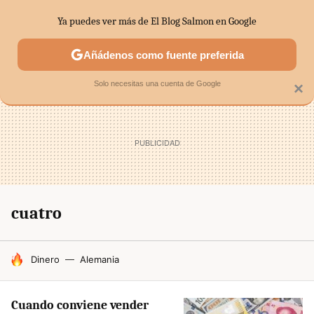
Ya puedes ver más de El Blog Salmon en Google
SECTORES
ECONOMÍA DOMÉSTICA
MERCADOS FINANC
Añádenos como fuente preferida
Solo necesitas una cuenta de Google
×
cuatro
HOY SE HABLA DE
Dinero
Alemania
Cuando conviene vender