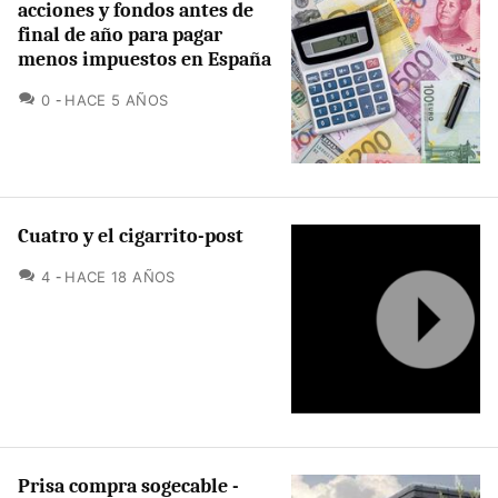
acciones y fondos antes de
final de año para pagar
menos impuestos en España
COMENTARIOS
0
HACE 5 AÑOS
Cuatro y el cigarrito-post
COMENTARIOS
4
HACE 18 AÑOS
Prisa compra sogecable -