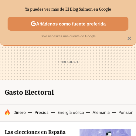
Ya puedes ver más de El Blog Salmon en Google
SECTORES
ECONOMÍA DOMÉSTICA
MERCADOS FINANC
Añádenos como fuente preferida
Solo necesitas una cuenta de Google
×
Gasto Electoral
HOY SE HABLA DE
Dinero
Precios
Energía eólica
Alemania
Pensión
Las elecciones en España