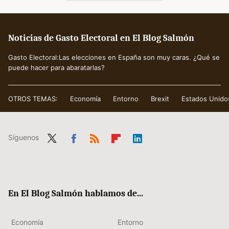
Noticias de Gasto Electoral en El Blog Salmón
Gasto Electoral:Las elecciones en España son muy caras. ¿Qué se
puede hacer para abaratarlas?
OTROS TEMAS:
Economía
Entorno
Brexit
Estados Unido
Síguenos
Twit
Fac
RSS
Flip
Link
ter
ebo
boa
edIn
ok
rd
En El Blog Salmón hablamos de...
Economía
Entorno