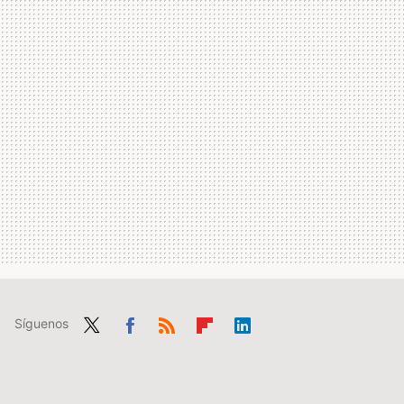
Síguenos
Twit
Fac
RSS
Flip
Link
ter
ebo
boa
edIn