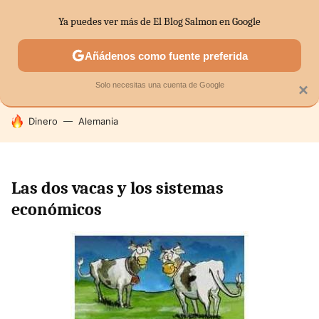
Ya puedes ver más de El Blog Salmon en Google
SECTORES
ECONOMÍA DOMÉSTICA
MERCADOS FINANC
Añádenos como fuente preferida
Solo necesitas una cuenta de Google
×
HOY SE HABLA DE
Dinero
Alemania
Las dos vacas y los sistemas
económicos