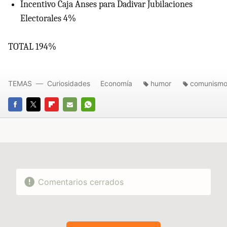
Incentivo Caja Anses para Dadivar Jubilaciones
Electorales 4%
TOTAL 194%
TEMAS
Curiosidades
Economía
humor
comunism
FACEBOOK
TWITTER
FLIPBOARD
E-
WHATSAPP
MAIL
Comentarios cerrados