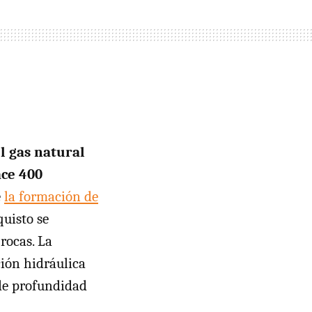
l gas natural
ace 400
e
la formación de
quisto se
rocas. La
ción hidráulica
 de profundidad