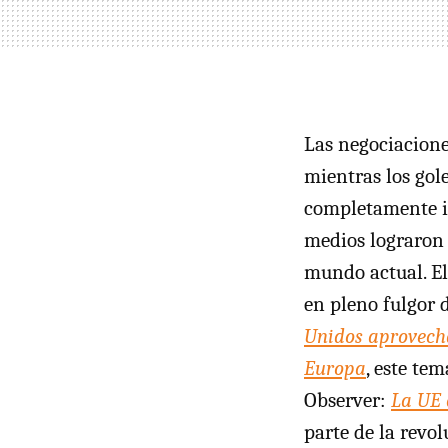
Las negociacion
mientras los gole
completamente ig
medios lograron 
mundo actual. E
en pleno fulgor 
Unidos aprovecha
Europa
, este te
Observer:
La UE 
parte de la revo