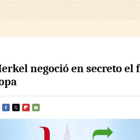
erkel negoció en secreto el 
opa
FACEBOOK
TWITTER
FLIPBOARD
E-
MAIL