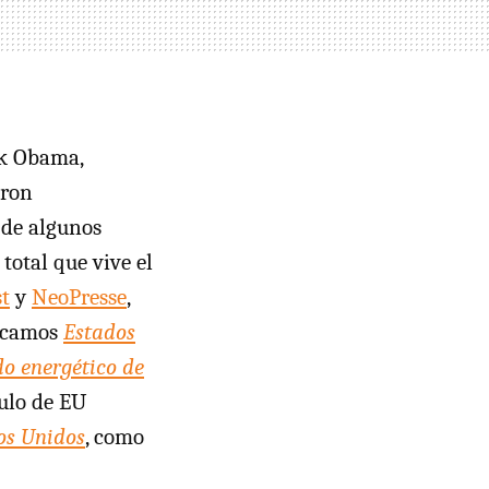
ck Obama,
eron
 de algunos
total que vive el
t
y
NeoPresse
,
licamos
Estados
o energético de
culo de EU
os Unidos
, como