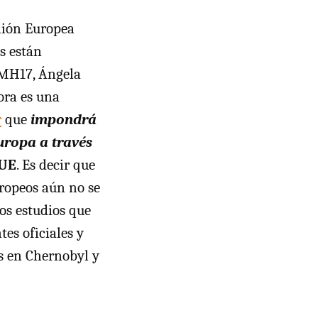
nión Europea
s están
 MH17, Ángela
ora es una
r
que
impondrá
uropa a través
 UE
. Es decir que
uropeos aún no se
os estudios que
es oficiales y
s en Chernobyl y