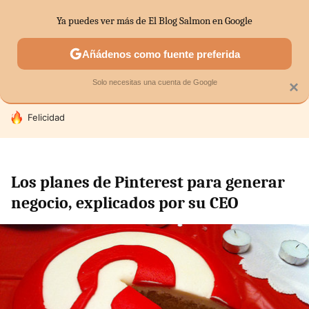
Ya puedes ver más de El Blog Salmon en Google
SECTORES
ECONOMÍA DOMÉSTICA
MERCADOS FINANC
Añádenos como fuente preferida
Solo necesitas una cuenta de Google
×
HOY SE HABLA DE
Felicidad
Los planes de Pinterest para generar
negocio, explicados por su CEO