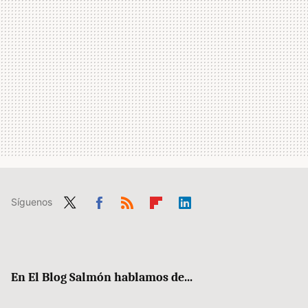
Síguenos
Twit
Fac
RSS
Flip
Link
ter
ebo
boa
edIn
ok
rd
En El Blog Salmón hablamos de...