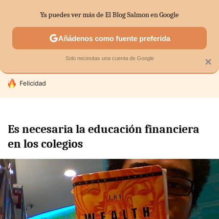
Ya puedes ver más de El Blog Salmon en Google
SECTORES
ECONOMÍA DOMÉSTICA
MERCADOS FINANC
Añádenos como fuente preferida
Solo necesitas una cuenta de Google
×
HOY SE HABLA DE
Felicidad
Es necesaria la educación financiera
en los colegios