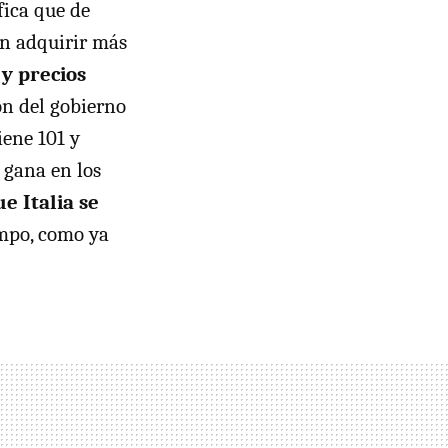
fica que de
en adquirir más
 y precios
on del gobierno
iene 101 y
 gana en los
e Italia se
mpo, como ya