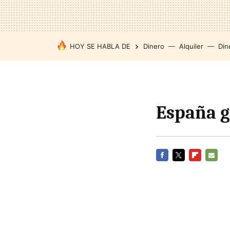
HOY SE HABLA DE
Dinero
Alquiler
Din
España ga
FACEBOOK
TWITTER
FLIPBOARD
E-
MAIL