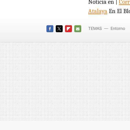
Noticia en |
Corr
Atalaya
En El Bl
TEMAS
Entorno
FACEBOOK
TWITTER
FLIPBOARD
E-
MAIL