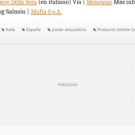
iere Della Sera
(en italiano) Vía |
Meneame
Más inf
og Salmón |
Mafia S.p.A.
Italia
España
poder adquisitivo
Producto interior b