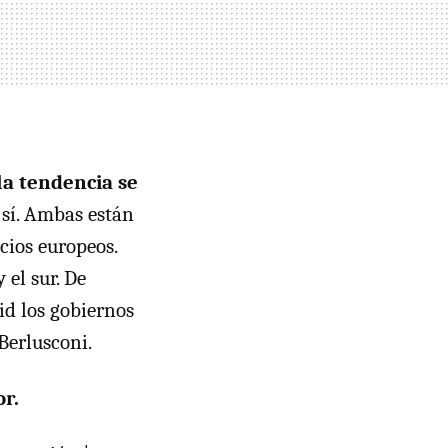
la tendencia se
 sí. Ambas están
ocios europeos.
 el sur. De
d los gobiernos
Berlusconi.
or.