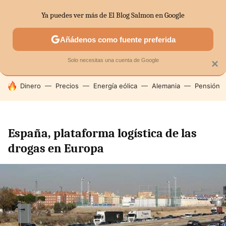
Ya puedes ver más de El Blog Salmon en Google
SECTORES
ECONOMÍA DOMÉSTICA
MERCADOS FINANC
Añádenos como fuente preferida
Solo necesitas una cuenta de Google
×
HOY SE HABLA DE
Dinero
Precios
Energía eólica
Alemania
Pensión
España, plataforma logística de las
drogas en Europa