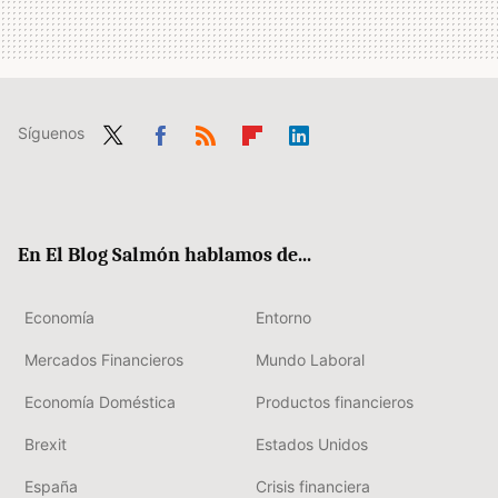
Síguenos
Twit
Fac
RSS
Flip
Link
ter
ebo
boa
edIn
ok
rd
En El Blog Salmón hablamos de...
Economía
Entorno
Mercados Financieros
Mundo Laboral
Economía Doméstica
Productos financieros
Brexit
Estados Unidos
España
Crisis financiera