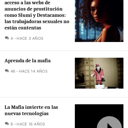
acceso a las webs de
anuncios de prostitución
como Slumi y Destacamos:
las trabajadoras sexuales no
están contentas
COMENTARIOS
4
HACE 3 AÑOS
Aprenda de la mafia
COMENTARIOS
46
HACE 14 AÑOS
La Mafia invierte en las
nuevas tecnologías
COMENTARIOS
8
HACE 16 AÑOS