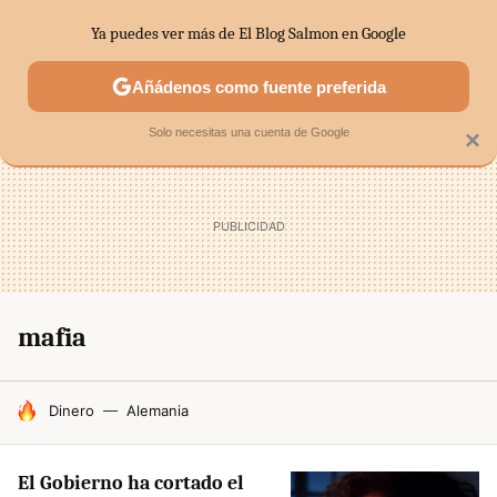
Ya puedes ver más de El Blog Salmon en Google
SECTORES
ECONOMÍA DOMÉSTICA
MERCADOS FINANC
Añádenos como fuente preferida
Solo necesitas una cuenta de Google
×
mafia
HOY SE HABLA DE
Dinero
Alemania
El Gobierno ha cortado el