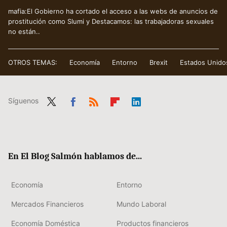
mafia:El Gobierno ha cortado el acceso a las webs de anuncios de
prostitución como Slumi y Destacamos: las trabajadoras sexuales
no están..
OTROS TEMAS:
Economía
Entorno
Brexit
Estados Unido
Síguenos
Twit
Fac
RSS
Flip
Link
ter
ebo
boa
edIn
ok
rd
En El Blog Salmón hablamos de...
Economía
Entorno
Mercados Financieros
Mundo Laboral
Economía Doméstica
Productos financieros