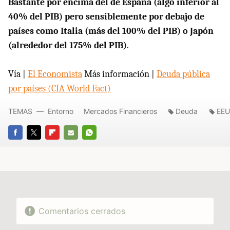
Bastante por encima del de España (algo inferior al
40% del PIB) pero sensiblemente por debajo de
países como Italia (más del 100% del PIB) o Japón
(alrededor del 175% del PIB)
.
Vía |
El Economista
Más información |
Deuda pública
por países (CIA World Fact)
TEMAS
Entorno
Mercados Financieros
Deuda
EE
FACEBOOK
TWITTER
FLIPBOARD
E-
WHATSAPP
MAIL
Comentarios cerrados