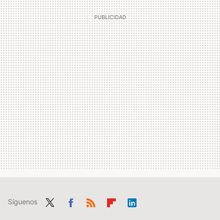
Síguenos
Twit
Fac
RSS
Flip
Link