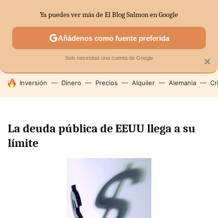
Ya puedes ver más de El Blog Salmon en Google
SECTORES
ECONOMÍA DOMÉSTICA
MERCADOS FINANC
Añádenos como fuente preferida
Solo necesitas una cuenta de Google
×
HOY SE HABLA DE
Inversión
Dinero
Precios
Alquiler
Alemania
Cr
La deuda pública de EEUU llega a su
límite