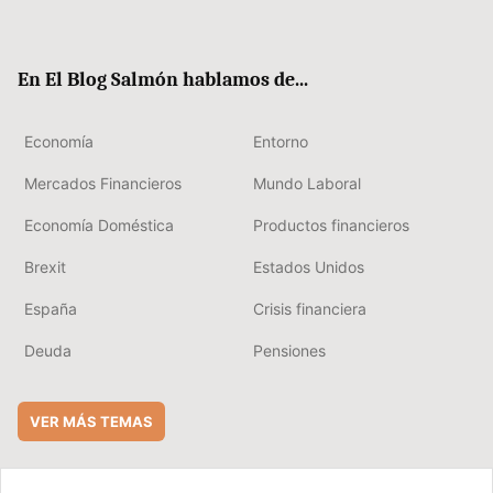
ter
ebo
boa
edIn
ok
rd
En El Blog Salmón hablamos de...
Economía
Entorno
Mercados Financieros
Mundo Laboral
Economía Doméstica
Productos financieros
Brexit
Estados Unidos
España
Crisis financiera
Deuda
Pensiones
VER MÁS TEMAS