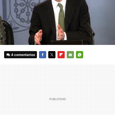
4 comentarios
FACEBOOK
TWITTER
FLIPBOARD
E-
WHATSAPP
MAIL