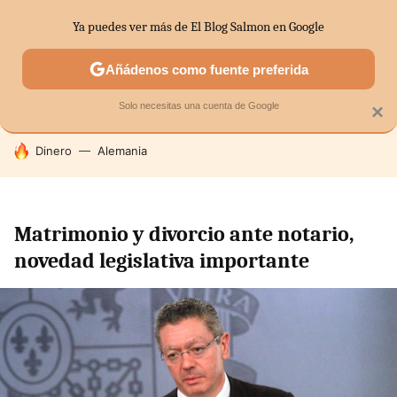
Ya puedes ver más de El Blog Salmon en Google
SECTORES
ECONOMÍA DOMÉSTICA
MERCADOS FINANC
Añádenos como fuente preferida
Solo necesitas una cuenta de Google
×
HOY SE HABLA DE
Dinero
Alemania
Matrimonio y divorcio ante notario,
novedad legislativa importante