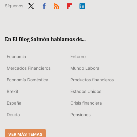
Síguenos
Twit
Fac
RSS
Flip
Link
ter
ebo
boa
edIn
ok
rd
En El Blog Salmón hablamos de...
Economía
Entorno
Mercados Financieros
Mundo Laboral
Economía Doméstica
Productos financieros
Brexit
Estados Unidos
España
Crisis financiera
Deuda
Pensiones
VER MÁS TEMAS