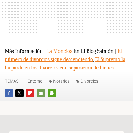
Más Información |
La Moncloa
En El Blog Salmón |
El
número de divorcios sigue descendiendo
,
El Supremo la
lía parda en los divorcios con separación de bienes
TEMAS
Entorno
Notarios
Divorcios
FACEBOOK
TWITTER
FLIPBOARD
E-
WHATSAPP
MAIL