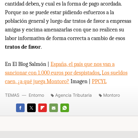
cantidad deben, y cual es la forma de pago acordada.
Porque no se puede estar pidiendo esfuerzos a la
población general y luego dar tratos de favor a empresas
amigas y encima amenazarlas con que no realicen su
labor informativa de forma correcta a cambio de esos
tratos de favor
.
En El Blog Salmón |
España, el país que nos van a
sancionar con 1.000 euros por despistados
,
Los sueldos
caen, ¿a qué juega Montoro?
Imagen |
PPCYL
TEMAS
Entorno
Agencia Tributaria
Montoro
FACEBOOK
TWITTER
FLIPBOARD
E-
WHATSAPP
MAIL