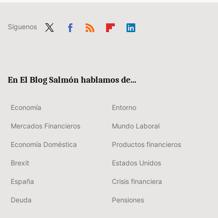
Síguenos
Twit
Fac
RSS
Flip
Link
ter
ebo
boa
edIn
ok
rd
En El Blog Salmón hablamos de...
Economía
Entorno
Mercados Financieros
Mundo Laboral
Economía Doméstica
Productos financieros
Brexit
Estados Unidos
España
Crisis financiera
Deuda
Pensiones