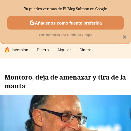
Ya puedes ver más de El Blog Salmon en Google
SECTORES
ECONOMÍA DOMÉSTICA
MERCADOS FINANC
Añádenos como fuente preferida
Solo necesitas una cuenta de Google
×
HOY SE HABLA DE
Inversión
Dinero
Alquiler
Dinero
Montoro, deja de amenazar y tira de la
manta