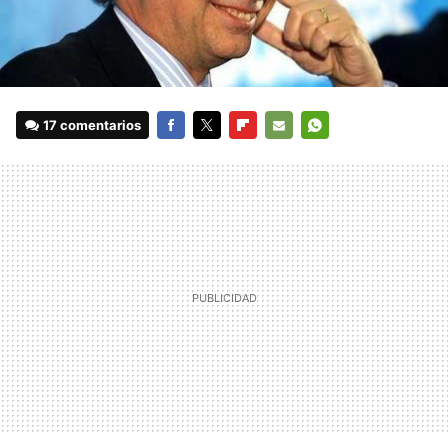
17 comentarios
FACEBOOK
TWITTER
FLIPBOARD
E-
WHATSAPP
MAIL