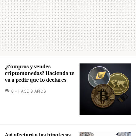
¿Compras y vendes
criptomonedas? Hacienda te
va a pedir que lo declares
COMENTARIOS
8
HACE 8 AÑOS
Así afectará a las hipotecas