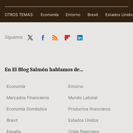
OTROS TEMAS:
Economía
Entorno
Brexit
Estados Unido
Síguenos
Twit
Fac
RSS
Flip
Link
ter
ebo
boa
edIn
ok
rd
En El Blog Salmón hablamos de...
Economía
Entorno
Mercados Financieros
Mundo Laboral
Economía Doméstica
Productos financieros
Brexit
Estados Unidos
España
Crisis financiera