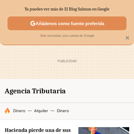
Ya puedes ver más de El Blog Salmon en Google
SECTORES
ECONOMÍA DOMÉSTICA
MERCADOS FINANC
Añádenos como fuente preferida
Solo necesitas una cuenta de Google
×
Agencia Tributaria
HOY SE HABLA DE
Dinero
Alquiler
Dinero
Hacienda pierde una de sus