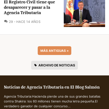
El Registro Civil tiene que
desaparecer y pasar a la
Agencia Tributaria
COMENTARIOS
29
HACE 14 AÑOS
MÁS ANTIGUAS
»
ARCHIVO DE NOTICIAS
Noticias de Agencia Tributaria en El Blog Salmón
Agencia Tributaria:Hacienda pierde una de sus grandes batallas
contra Shakira: los 60 millones tienen mucha letra pequeña.El
verdadero ganador de cualquier concurso...