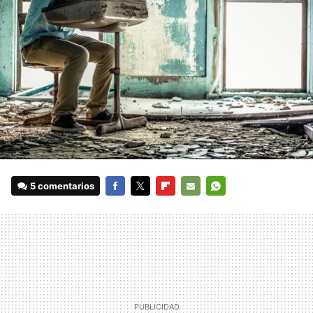
5 comentarios
FACEBOOK
TWITTER
FLIPBOARD
E-
WHATSAPP
MAIL