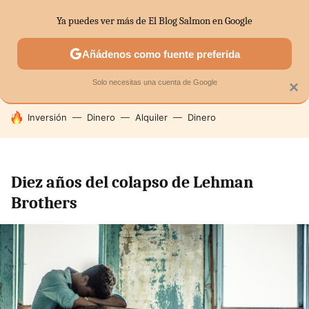
Ya puedes ver más de El Blog Salmon en Google
SECTORES
ECONOMÍA DOMÉSTICA
MERCADOS FINANC
Añádenos como fuente preferida
Solo necesitas una cuenta de Google
×
HOY SE HABLA DE
Inversión
Dinero
Alquiler
Dinero
Diez años del colapso de Lehman
Brothers