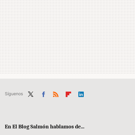
Síguenos
Twit
Fac
RSS
Flip
Link
ter
ebo
boa
edIn
ok
rd
En El Blog Salmón hablamos de...