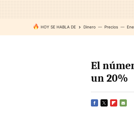
HOY SE HABLA DE
Dinero
Precios
Ene
El númer
un 20%
FACEBOOK
TWITTER
FLIPBOARD
E-
MAIL