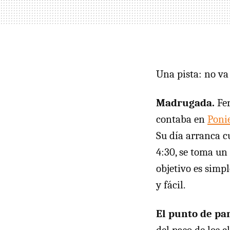
Una pista: no va 
Madrugada.
Fer
contaba en
Poni
Su día arranca c
4:30, se toma un 
objetivo es simpl
y fácil.
El punto de par
del paso de los c