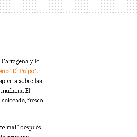
Cartagena y lo
eno "El Pulpo"
.
pierta sobre las
la mañana. El
 colocado, fresco
nte mal" después
 descripción