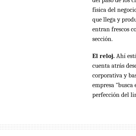
física del negoci
que llega y prod
entran frescos c
sección.
El reloj.
Ahí está
cuenta atrás des
corporativa y bas
empresa "busca el
perfección del l