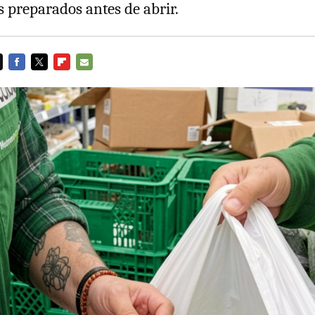
es preparados antes de abrir.
FACEBOOK
TWITTER
FLIPBOARD
E-
MAIL