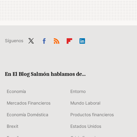
Síguenos
Twit
Fac
RSS
Flip
Link
ter
ebo
boa
edIn
ok
rd
En El Blog Salmón hablamos de...
Economía
Entorno
Mercados Financieros
Mundo Laboral
Economía Doméstica
Productos financieros
Brexit
Estados Unidos