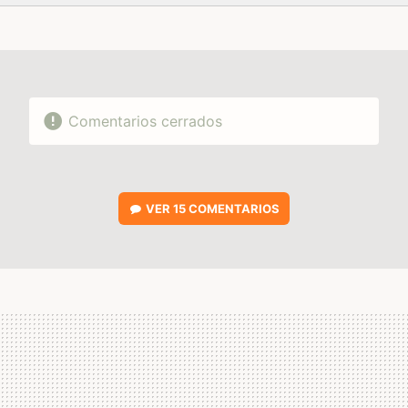
FACEBOOK
TWITTER
FLIPBOARD
E-
WHATSAPP
MAIL
Comentarios cerrados
VER
15 COMENTARIOS