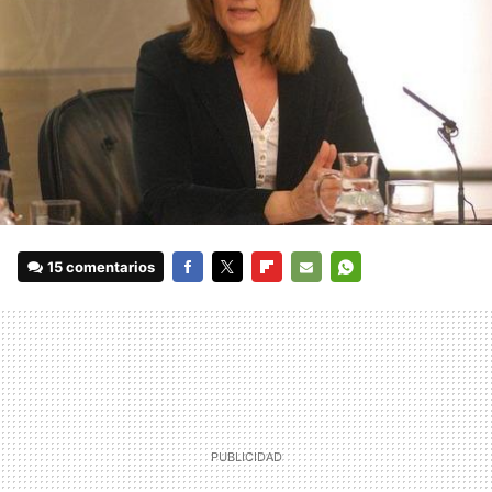
15 comentarios
FACEBOOK
TWITTER
FLIPBOARD
E-
WHATSAPP
MAIL