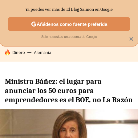
Ya puedes ver más de El Blog Salmon en Google
SECTORES
ECONOMÍA DOMÉSTICA
MERCADOS FINANC
Añádenos como fuente preferida
Solo necesitas una cuenta de Google
×
HOY SE HABLA DE
Dinero
Alemania
Ministra Báñez: el lugar para
anunciar los 50 euros para
emprendedores es el BOE, no La Razón