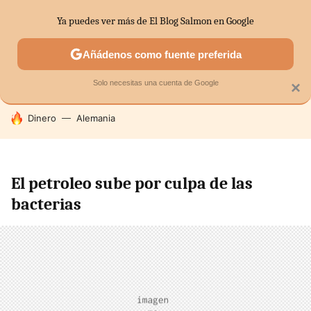
Ya puedes ver más de El Blog Salmon en Google
SECTORES
ECONOMÍA DOMÉSTICA
MERCADOS FINANC
Añádenos como fuente preferida
Solo necesitas una cuenta de Google
×
HOY SE HABLA DE
Dinero
Alemania
El petroleo sube por culpa de las
bacterias