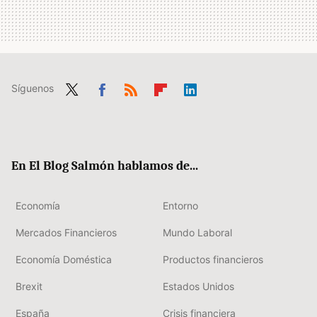
Síguenos
Twit
Fac
RSS
Flip
Link
ter
ebo
boa
edIn
ok
rd
En El Blog Salmón hablamos de...
Economía
Entorno
Mercados Financieros
Mundo Laboral
Economía Doméstica
Productos financieros
Brexit
Estados Unidos
España
Crisis financiera