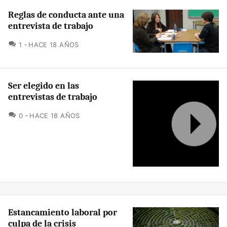
Reglas de conducta ante una
entrevista de trabajo
COMENTARIOS
1
HACE 18 AÑOS
Ser elegido en las
entrevistas de trabajo
COMENTARIOS
0
HACE 18 AÑOS
Estancamiento laboral por
culpa de la crisis