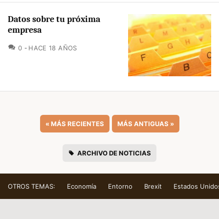
Datos sobre tu próxima
empresa
COMENTARIOS
0
HACE 18 AÑOS
«
MÁS RECIENTES
MÁS ANTIGUAS
»
ARCHIVO DE NOTICIAS
OTROS TEMAS:
Economía
Entorno
Brexit
Estados Unido