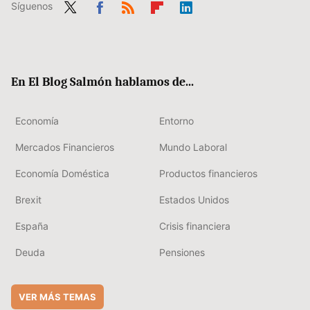
Síguenos
Twit
Fac
RSS
Flip
Link
ter
ebo
boa
edIn
ok
rd
En El Blog Salmón hablamos de...
Economía
Entorno
Mercados Financieros
Mundo Laboral
Economía Doméstica
Productos financieros
Brexit
Estados Unidos
España
Crisis financiera
Deuda
Pensiones
VER MÁS TEMAS