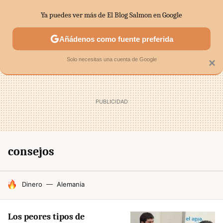
Ya puedes ver más de El Blog Salmon en Google
SECTORES
ECONOMÍA DOMÉSTICA
MERCADOS FINANC
Añádenos como fuente preferida
Solo necesitas una cuenta de Google
×
consejos
HOY SE HABLA DE
Dinero
Alemania
Los peores tipos de