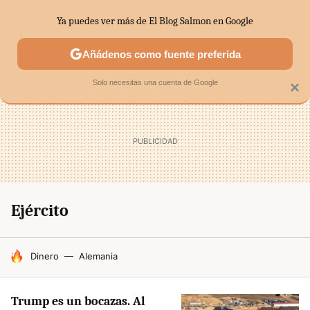
Ya puedes ver más de El Blog Salmon en Google
SECTORES
ECONOMÍA DOMÉSTICA
MERCADOS FINANC
Añádenos como fuente preferida
Solo necesitas una cuenta de Google
×
Ejército
HOY SE HABLA DE
Dinero
Alemania
Trump es un bocazas. Al