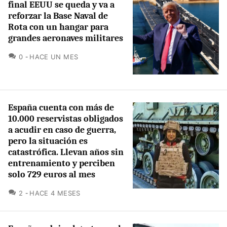
final EEUU se queda y va a
reforzar la Base Naval de
Rota con un hangar para
grandes aeronaves militares
COMENTARIOS
0
HACE UN MES
España cuenta con más de
10.000 reservistas obligados
a acudir en caso de guerra,
pero la situación es
catastrófica. Llevan años sin
entrenamiento y perciben
solo 729 euros al mes
COMENTARIOS
2
HACE 4 MESES