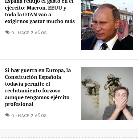
España redujo el gasto en el
ejército: Macron, EEUU y
toda la OTAN van a
exigirnos gastar mucho más
COMENTARIOS
0
HACE 2 AÑOS
Si hay guerra en Europa, la
Constitución Española
todavía permite el
reclutamiento forzoso
aunque tengamos ejército
profesional
COMENTARIOS
0
HACE 2 AÑOS