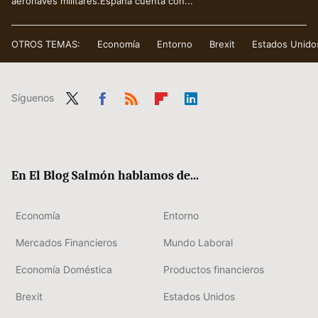
aeronaves militares.España cuenta con...
OTROS TEMAS:
Economía
Entorno
Brexit
Estados Unido
Síguenos
Twit
Fac
RSS
Flip
Link
ter
ebo
boa
edIn
ok
rd
En El Blog Salmón hablamos de...
Economía
Entorno
Mercados Financieros
Mundo Laboral
Economía Doméstica
Productos financieros
Brexit
Estados Unidos