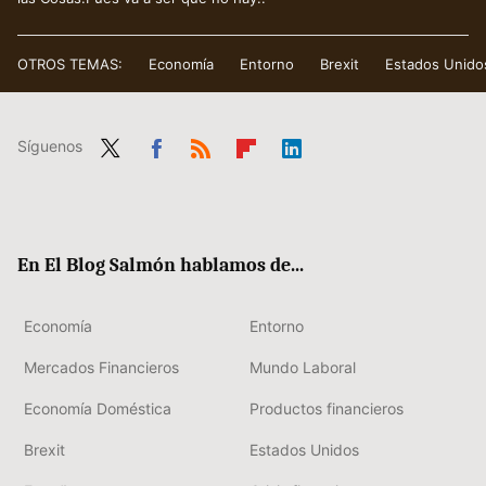
OTROS TEMAS:
Economía
Entorno
Brexit
Estados Unido
Síguenos
Twit
Fac
RSS
Flip
Link
ter
ebo
boa
edIn
ok
rd
En El Blog Salmón hablamos de...
Economía
Entorno
Mercados Financieros
Mundo Laboral
Economía Doméstica
Productos financieros
Brexit
Estados Unidos