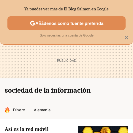
Ya puedes ver más de El Blog Salmon en Google
SECTORES
ECONOMÍA DOMÉSTICA
MERCADOS FINANC
Añádenos como fuente preferida
Solo necesitas una cuenta de Google
×
sociedad de la información
HOY SE HABLA DE
Dinero
Alemania
Así es la red móvil