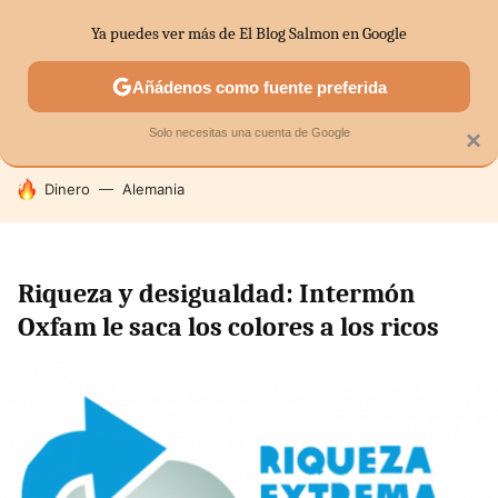
Ya puedes ver más de El Blog Salmon en Google
SECTORES
ECONOMÍA DOMÉSTICA
MERCADOS FINANC
Añádenos como fuente preferida
Solo necesitas una cuenta de Google
×
HOY SE HABLA DE
Dinero
Alemania
Riqueza y desigualdad: Intermón
Oxfam le saca los colores a los ricos