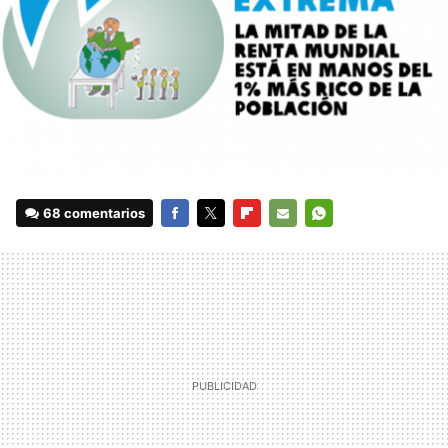
68 comentarios
FACEBOOK
TWITTER
FLIPBOARD
E-
WHATSAPP
MAIL