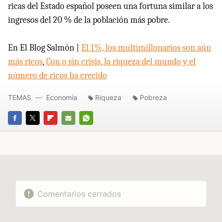
ricas del Estado español poseen una fortuna similar a los
ingresos del 20 % de la población más pobre.
En El Blog Salmón |
El 1%, los multimillonarios son aún
más ricos
,
Con o sin crisis, la riqueza del mundo y el
número de ricos ha crecido
TEMAS
Economía
Riqueza
Pobreza
FACEBOOK
TWITTER
FLIPBOARD
E-
WHATSAPP
MAIL
Comentarios cerrados