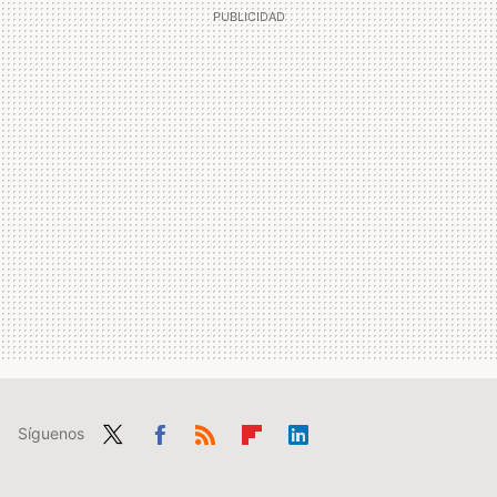
Síguenos
Twit
Fac
RSS
Flip
Link