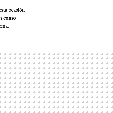
esta ocasión
ón como
tema.