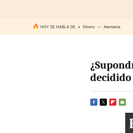
HOY SE HABLA DE
Dinero
Alemania
¿Supondr
decidido
FACEBOOK
TWITTER
FLIPBOARD
E-
MAIL