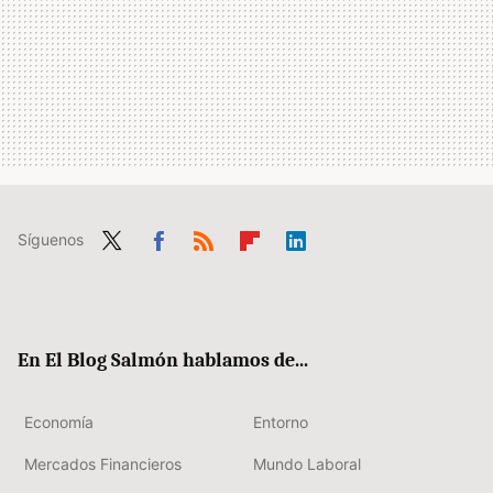
Síguenos
Twit
Fac
RSS
Flip
Link
ter
ebo
boa
edIn
ok
rd
En El Blog Salmón hablamos de...
Economía
Entorno
Mercados Financieros
Mundo Laboral