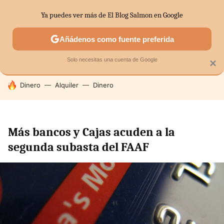
Ya puedes ver más de El Blog Salmon en Google
SECTORES
ECONOMÍA DOMÉSTICA
MERCADOS FINANC
Añádenos como fuente preferida
Solo necesitas una cuenta de Google
×
HOY SE HABLA DE
Dinero
Alquiler
Dinero
Más bancos y Cajas acuden a la
segunda subasta del FAAF