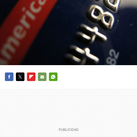
FACEBOOK
TWITTER
FLIPBOARD
E-
WHATSAPP
MAIL