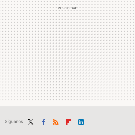
Síguenos
Twit
Fac
RSS
Flip
Link