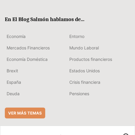
ter
ebo
boa
edIn
ok
rd
En El Blog Salmón hablamos de...
Economía
Entorno
Mercados Financieros
Mundo Laboral
Economía Doméstica
Productos financieros
Brexit
Estados Unidos
España
Crisis financiera
Deuda
Pensiones
VER MÁS TEMAS