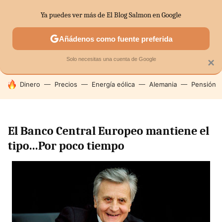
Ya puedes ver más de El Blog Salmon en Google
SECTORES
ECONOMÍA DOMÉSTICA
MERCADOS FINANC
Añádenos como fuente preferida
Solo necesitas una cuenta de Google
×
HOY SE HABLA DE
Dinero
Precios
Energía eólica
Alemania
Pensión
El Banco Central Europeo mantiene el
tipo...Por poco tiempo