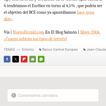
4 tendriamos el Euribor en torno al 4,5% , que podría ser
el objetivo del BCE como ya apuntábamos
hace unos
días
...
Vía |
NuevoHerald.com
En El Blog Salmón |
Mayo 2006:
¿Cuanto subirán los tipos de interés?
TEMAS
Entorno
Banco Central Europeo
Jean-Claude
FACEBOOK
TWITTER
FLIPBOARD
E-
WHATSAPP
MAIL
Comentarios cerrados