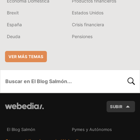
Economía Doméstica
Productos financieros
Brexit
Estados Unidos
España
Crisis financiera
Deuda
Pensiones
VER MÁS TEMAS
BUSC
SUBIR
El Blog Salmón
Pymes y Autónomos