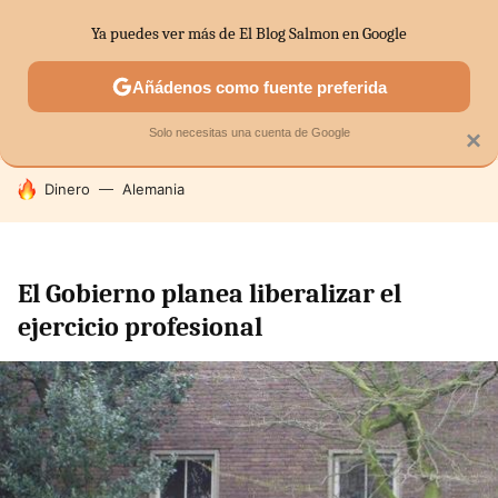
Ya puedes ver más de El Blog Salmon en Google
SECTORES
ECONOMÍA DOMÉSTICA
MERCADOS FINANC
Añádenos como fuente preferida
Solo necesitas una cuenta de Google
×
HOY SE HABLA DE
Dinero
Alemania
El Gobierno planea liberalizar el
ejercicio profesional