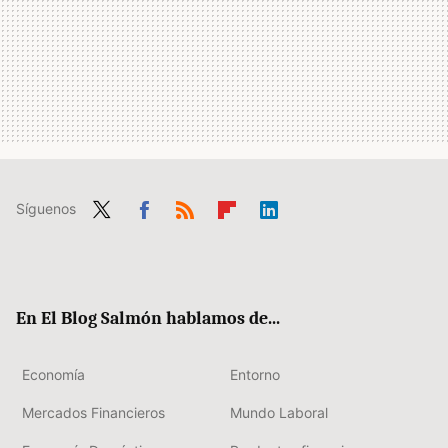
Síguenos
Twit
Fac
RSS
Flip
Link
ter
ebo
boa
edIn
ok
rd
En El Blog Salmón hablamos de...
Economía
Entorno
Mercados Financieros
Mundo Laboral