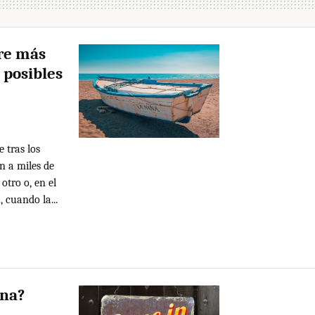
pre más
 posibles
 tras los
n a miles de
otro o, en el
 cuando la...
ena?