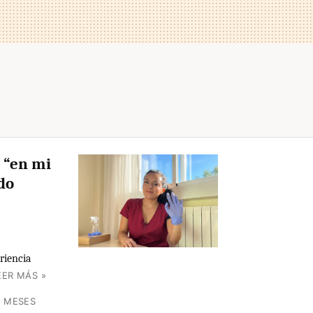
 “en mi
do
riencia
EER MÁS »
2 MESES