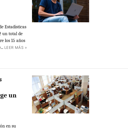
de Estadísticas
2 un total de
e los 15 años
..
LEER MÁS »
s
rge un
ión en su