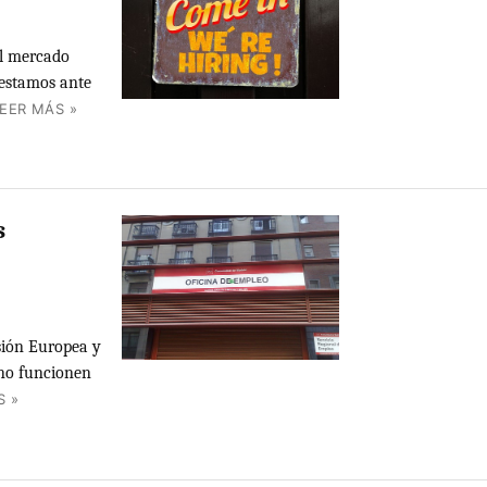
el mercado
 estamos ante
EER MÁS »
s
isión Europea y
 no funcionen
S »