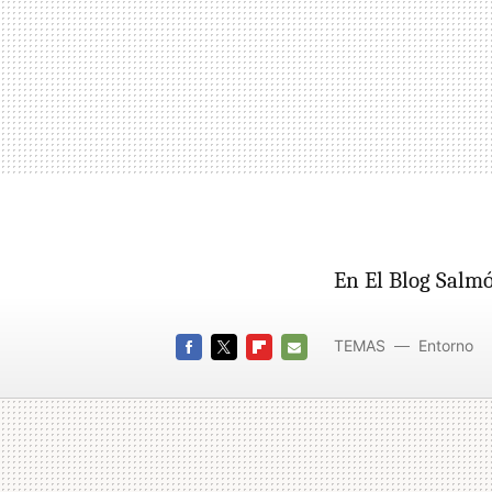
En El Blog Salm
TEMAS
Entorno
FACEBOOK
TWITTER
FLIPBOARD
E-
MAIL