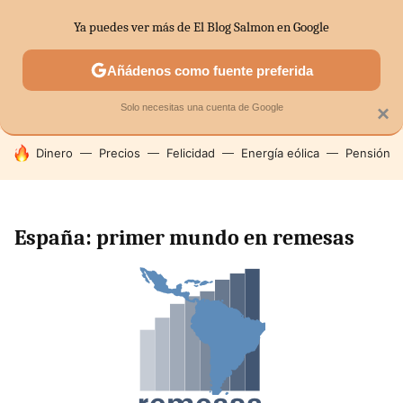
Ya puedes ver más de El Blog Salmon en Google
SECTORES
ECONOMÍA DOMÉSTICA
MERCADOS FINANC
Añádenos como fuente preferida
Solo necesitas una cuenta de Google
×
HOY SE HABLA DE
Dinero
Precios
Felicidad
Energía eólica
Pensión
España: primer mundo en remesas