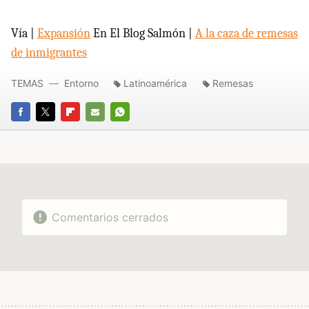
Vía |
Expansión
En El Blog Salmón |
A la caza de remesas
de inmigrantes
TEMAS
Entorno
Latinoamérica
Remesas
FACEBOOK
TWITTER
FLIPBOARD
E-
WHATSAPP
MAIL
Comentarios cerrados