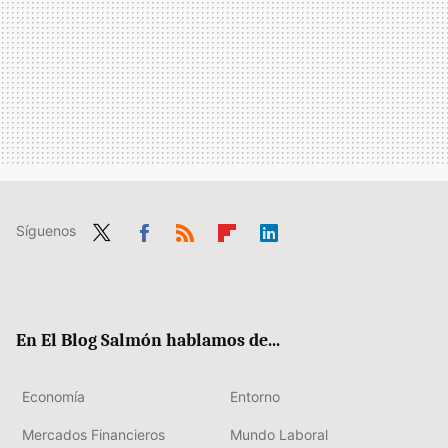
Síguenos
Twit
Fac
RSS
Flip
Link
ter
ebo
boa
edIn
ok
rd
En El Blog Salmón hablamos de...
Economía
Entorno
Mercados Financieros
Mundo Laboral