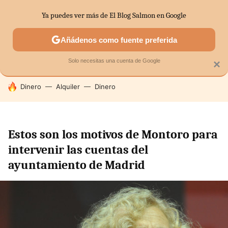
Ya puedes ver más de El Blog Salmon en Google
SECTORES
ECONOMÍA DOMÉSTICA
MERCADOS FINANC
Añádenos como fuente preferida
Solo necesitas una cuenta de Google
×
HOY SE HABLA DE
Dinero
Alquiler
Dinero
Estos son los motivos de Montoro para
intervenir las cuentas del
ayuntamiento de Madrid