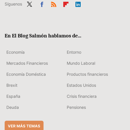
Síguenos
Twit
Fac
RSS
Flip
Link
ter
ebo
boa
edIn
ok
rd
En El Blog Salmón hablamos de...
Economía
Entorno
Mercados Financieros
Mundo Laboral
Economía Doméstica
Productos financieros
Brexit
Estados Unidos
España
Crisis financiera
Deuda
Pensiones
VER MÁS TEMAS