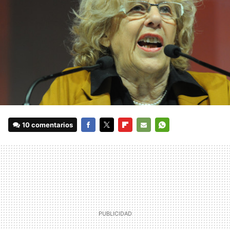
10 comentarios
FACEBOOK
TWITTER
FLIPBOARD
E-
WHATSAPP
MAIL