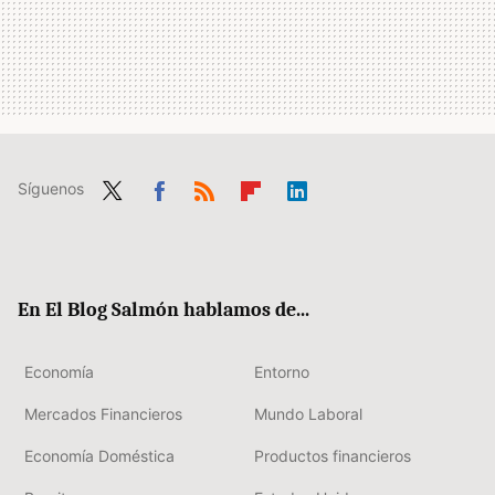
Síguenos
Twit
Fac
RSS
Flip
Link
ter
ebo
boa
edIn
ok
rd
En El Blog Salmón hablamos de...
Economía
Entorno
Mercados Financieros
Mundo Laboral
Economía Doméstica
Productos financieros