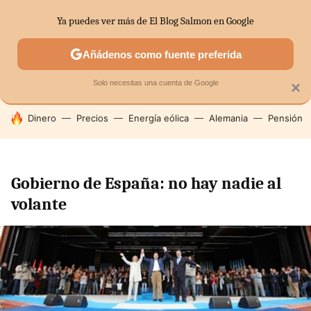
Ya puedes ver más de El Blog Salmon en Google
SECTORES
ECONOMÍA DOMÉSTICA
MERCADOS FINANC
Añádenos como fuente preferida
Solo necesitas una cuenta de Google
×
HOY SE HABLA DE
Dinero
Precios
Energía eólica
Alemania
Pensión
Gobierno de España: no hay nadie al
volante