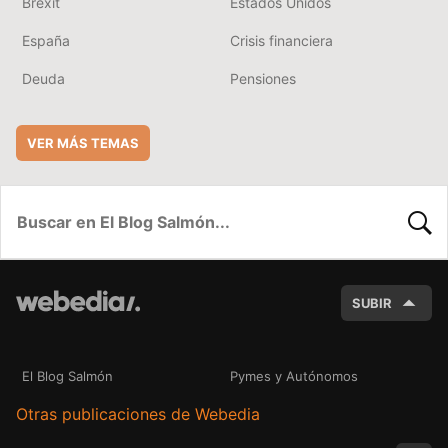
Brexit
Estados Unidos
España
Crisis financiera
Deuda
Pensiones
VER MÁS TEMAS
BUSC
SUBIR
El Blog Salmón
Pymes y Autónomos
Otras publicaciones de Webedia