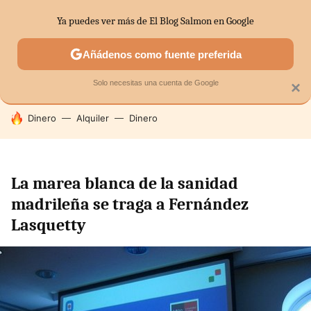
Ya puedes ver más de El Blog Salmon en Google
SECTORES
ECONOMÍA DOMÉSTICA
MERCADOS FINANC
Añádenos como fuente preferida
Solo necesitas una cuenta de Google
×
HOY SE HABLA DE
Dinero
Alquiler
Dinero
La marea blanca de la sanidad
madrileña se traga a Fernández
Lasquetty