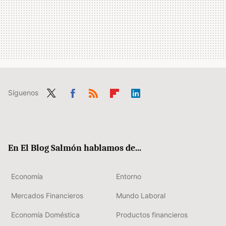
Síguenos
Twit
Fac
RSS
Flip
Link
ter
ebo
boa
edIn
ok
rd
En El Blog Salmón hablamos de...
Economía
Entorno
Mercados Financieros
Mundo Laboral
Economía Doméstica
Productos financieros