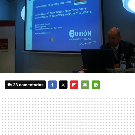
23 comentarios
FACEBOOK
TWITTER
FLIPBOARD
E-
WHATSAPP
MAIL