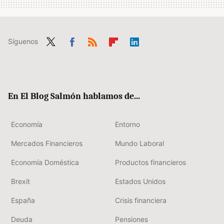
Síguenos
Twit
Fac
RSS
Flip
Link
ter
ebo
boa
edIn
ok
rd
En El Blog Salmón hablamos de...
Economía
Entorno
Mercados Financieros
Mundo Laboral
Economía Doméstica
Productos financieros
Brexit
Estados Unidos
España
Crisis financiera
Deuda
Pensiones