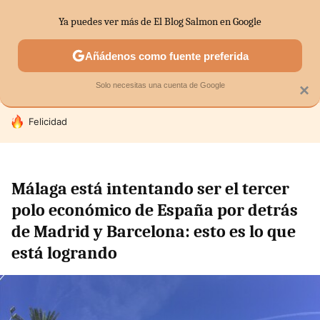
Ya puedes ver más de El Blog Salmon en Google
SECTORES
ECONOMÍA DOMÉSTICA
MERCADOS FINANC
Añádenos como fuente preferida
Solo necesitas una cuenta de Google
×
HOY SE HABLA DE
Felicidad
Málaga está intentando ser el tercer
polo económico de España por detrás
de Madrid y Barcelona: esto es lo que
está logrando