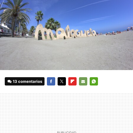
13 comentarios
FACEBOOK
TWITTER
FLIPBOARD
E-
WHATSAPP
MAIL