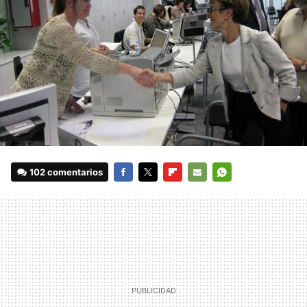
102 comentarios
FACEBOOK
TWITTER
FLIPBOARD
E-
WHATSAPP
MAIL