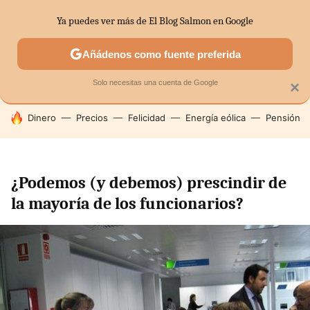
Ya puedes ver más de El Blog Salmon en Google
SECTORES
ECONOMÍA DOMÉSTICA
MERCADOS FINANC
Añádenos como fuente preferida
Solo necesitas una cuenta de Google
×
HOY SE HABLA DE
Dinero
Precios
Felicidad
Energía eólica
Pensión
¿Podemos (y debemos) prescindir de
la mayoría de los funcionarios?