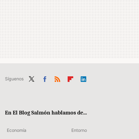
Síguenos
Twit
Fac
RSS
Flip
Link
ter
ebo
boa
edIn
ok
rd
En El Blog Salmón hablamos de...
Economía
Entorno