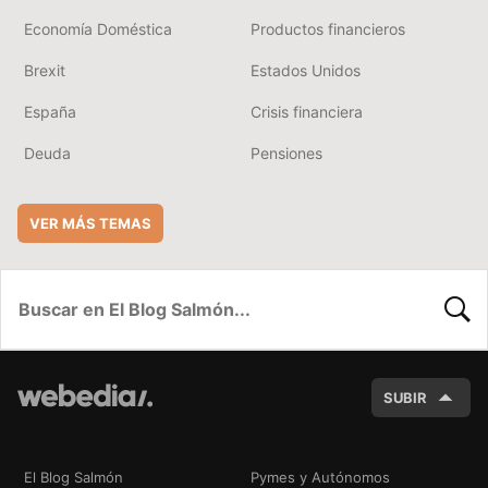
Economía Doméstica
Productos financieros
Brexit
Estados Unidos
España
Crisis financiera
Deuda
Pensiones
VER MÁS TEMAS
BUSC
SUBIR
El Blog Salmón
Pymes y Autónomos