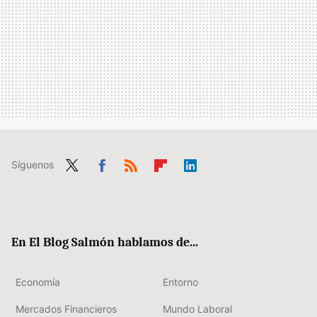
Síguenos
Twit
Fac
RSS
Flip
Link
ter
ebo
boa
edIn
ok
rd
En El Blog Salmón hablamos de...
Economía
Entorno
Mercados Financieros
Mundo Laboral