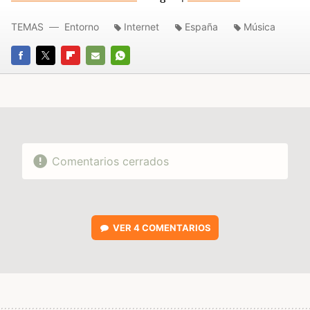
TEMAS
Entorno
Internet
España
Música
FACEBOOK
TWITTER
FLIPBOARD
E-
WHATSAPP
MAIL
Comentarios cerrados
VER
4 COMENTARIOS