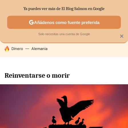
Ya puedes ver más de El Blog Salmon en Google
SECTORES
ECONOMÍA DOMÉSTICA
MERCADOS FINANC
Añádenos como fuente preferida
Solo necesitas una cuenta de Google
×
HOY SE HABLA DE
Dinero
Alemania
Reinventarse o morir