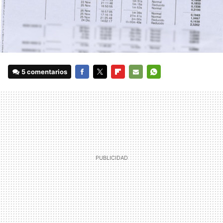
5 comentarios
FACEBOOK
TWITTER
FLIPBOARD
E-
WHATSAPP
MAIL