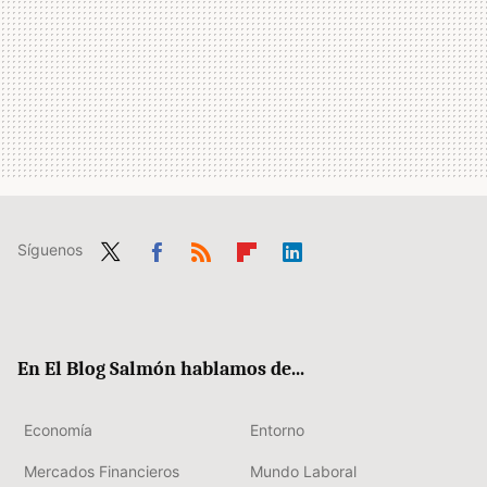
Síguenos
Twit
Fac
RSS
Flip
Link
ter
ebo
boa
edIn
ok
rd
En El Blog Salmón hablamos de...
Economía
Entorno
Mercados Financieros
Mundo Laboral