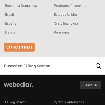
Economía Doméstica
Productos financieros
Brexit
Estados Unidos
España
Crisis financiera
Deuda
Pensiones
VER MÁS TEMAS
BUSC
SUBIR
El Blog Salmón
Pymes y Autónomos