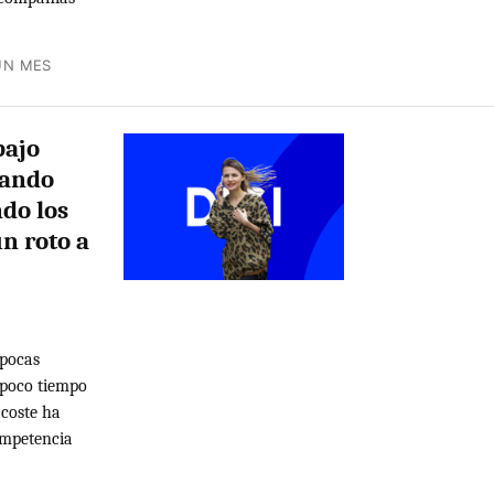
UN MES
bajo
nando
do los
un roto a
 pocas
 poco tiempo
coste ha
ompetencia