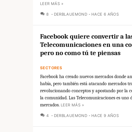
LEER MÁS »
COMENTARIOS
8
DERBLAUEMOND
HACE 6 AÑOS
Facebook quiere convertir a la
Telecomunicaciones en una c
pero no como tú te piensas
SECTORES
Facebook ha creado nuevos mercados donde ant
había, pero también está atacando mercados tra
revolucionando conceptos y apostando por la c
la comunidad. Las Telecomunicaciones es uno d
mercados.
LEER MÁS »
COMENTARIOS
4
DERBLAUEMOND
HACE 9 AÑOS