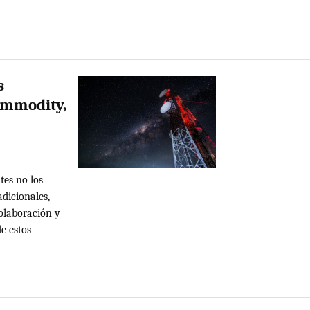
s
ommodity,
es no los
dicionales,
olaboración y
e estos