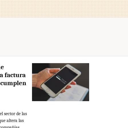
ue
a factura
o cumplen
l sector de las
ue altera las
s compañías