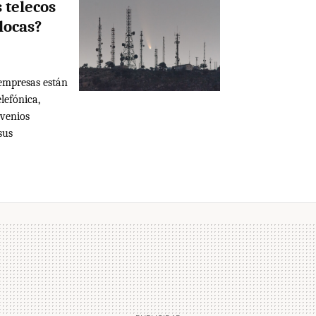
 telecos
locas?
empresas están
lefónica,
nvenios
sus