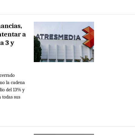
ancias,
tentar a
a 3 y
 cerrado
omo la cadena
io del 13% y
 todas sus