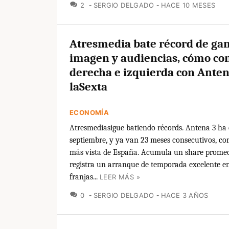
COMENTARIOS
2
SERGIO DELGADO
HACE 10 MESES
Atresmedia bate récord de gan
imagen y audiencias, cómo con
derecha e izquierda con Anten
laSexta
ECONOMÍA
Atresmediasigue batiendo récords. Antena 3 ha
septiembre, y ya van 23 meses consecutivos, c
más vista de España. Acumula un share promed
registra un arranque de temporada excelente en
franjas...
LEER MÁS »
COMENTARIOS
0
SERGIO DELGADO
HACE 3 AÑOS