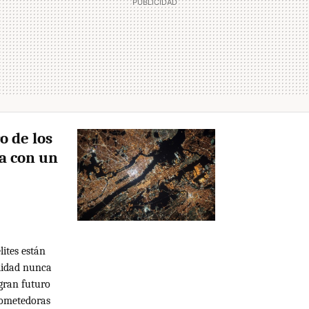
o de los
ta con un
lites están
lidad nunca
 gran futuro
rometedoras