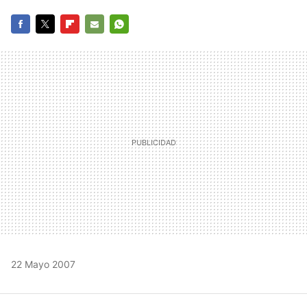
FACEBOOK
TWITTER
FLIPBOARD
E-
WHATSAPP
MAIL
22 Mayo 2007