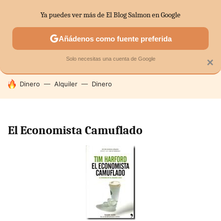
Ya puedes ver más de El Blog Salmon en Google
SECTORES
ECONOMÍA DOMÉSTICA
MERCADOS FINANC
Añádenos como fuente preferida
Solo necesitas una cuenta de Google
×
HOY SE HABLA DE
Dinero
Alquiler
Dinero
El Economista Camuflado