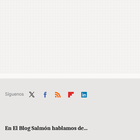
Síguenos
Twit
Fac
RSS
Flip
Link
ter
ebo
boa
edIn
ok
rd
En El Blog Salmón hablamos de...