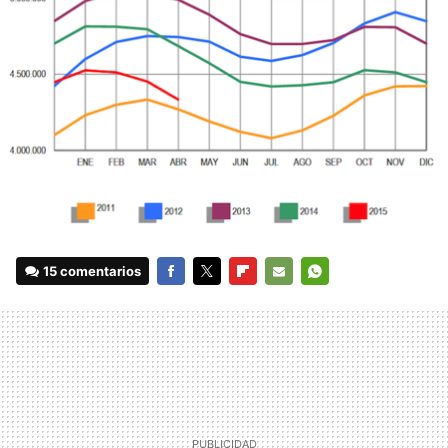
15 comentarios
FACEBOOK
TWITTER
FLIPBOARD
E-
WHATSAPP
MAIL