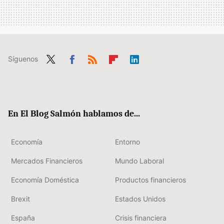
Síguenos
Twit
Fac
RSS
Flip
Link
ter
ebo
boa
edIn
ok
rd
En El Blog Salmón hablamos de...
Economía
Entorno
Mercados Financieros
Mundo Laboral
Economía Doméstica
Productos financieros
Brexit
Estados Unidos
España
Crisis financiera