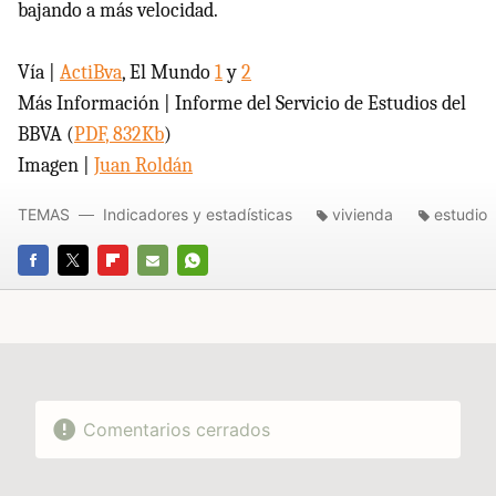
bajando a más velocidad.
Vía |
ActiBva
, El Mundo
1
y
2
Más Información | Informe del Servicio de Estudios del
BBVA
(
PDF
, 832Kb
)
Imagen |
Juan Roldán
TEMAS
Indicadores y estadísticas
vivienda
estudio
FACEBOOK
TWITTER
FLIPBOARD
E-
WHATSAPP
MAIL
Comentarios cerrados