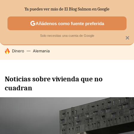
Ya puedes ver más de El Blog Salmon en Google
SECTORES
ECONOMÍA DOMÉSTICA
MERCADOS FINANC
Añádenos como fuente preferida
Solo necesitas una cuenta de Google
×
HOY SE HABLA DE
Dinero
Alemania
Noticias sobre vivienda que no
cuadran