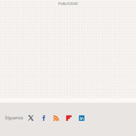
Síguenos
Twit
Fac
RSS
Flip
Link